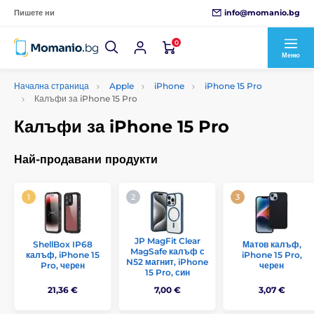
info@momanio.bg
Пишете ни
0
Меню
Начална страница
Apple
iPhone
iPhone 15 Pro
Калъфи за iPhone 15 Pro
Калъфи за iPhone 15 Pro
Най-продавани продукти
JP MagFit Clear
ShellBox IP68
Матов калъф,
MagSafe калъф с
калъф, iPhone 15
iPhone 15 Pro,
N52 магнит, iPhone
Pro, черен
черен
15 Pro, син
21,36 €
7,00 €
3,07 €