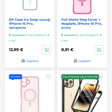
ER Case Ice Snap калъф,
Full Matte Mag Cover с
iPhone 15 Pro,
MagSafe, iPhone 15 Pro,
прозрачен
розов
В наличност
,
във вторник 11. 8.
В наличност
,
във вторник 11. 8.
у вас
у вас
12,99 €
8,91 €
Сравнете
Сравнете
Основна
Съотношение цена–качество