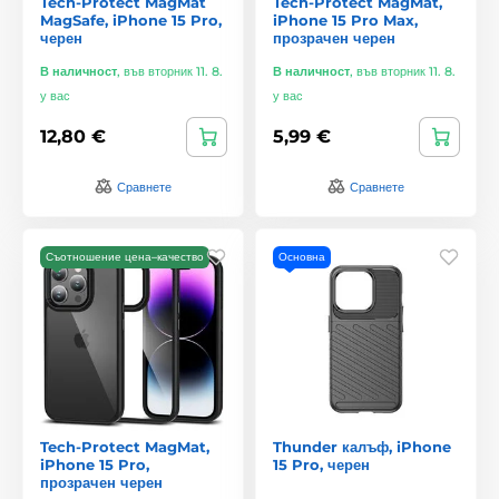
Tech-Protect MagMat
Tech-Protect MagMat,
MagSafe, iPhone 15 Pro,
iPhone 15 Pro Max,
черен
прозрачен черен
В наличност
,
във вторник 11. 8.
В наличност
,
във вторник 11. 8.
у вас
у вас
12,80 €
5,99 €
Сравнете
Сравнете
Съотношение цена–качество
Основна
Tech-Protect MagMat,
Thunder калъф, iPhone
iPhone 15 Pro,
15 Pro, черен
прозрачен черен