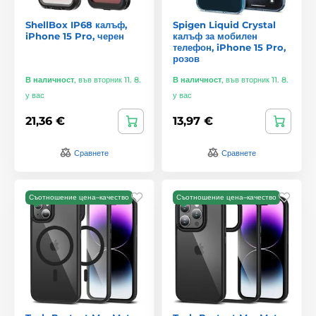
ShellBox IP68 калъф,
Spigen Liquid Crystal
iPhone 15 Pro, черен
калъф за мобилен
телефон, iPhone 15 Pro,
розов
В наличност
,
във вторник 11. 8.
В наличност
,
във вторник 11. 8.
у вас
у вас
21,36 €
13,97 €
Сравнете
Сравнете
Съотношение цена–качество
Съотношение цена–качество