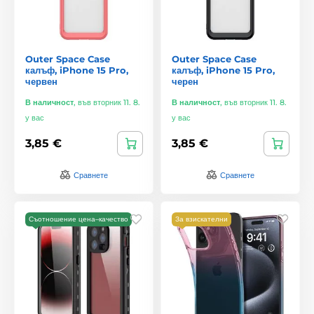
Outer Space Case
Outer Space Case
калъф, iPhone 15 Pro,
калъф, iPhone 15 Pro,
червен
черен
В наличност
,
във вторник 11. 8.
В наличност
,
във вторник 11. 8.
у вас
у вас
3,85 €
3,85 €
Сравнете
Сравнете
Съотношение цена–качество
За взискателни