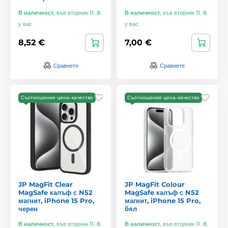
В наличност
,
във вторник 11. 8.
В наличност
,
във вторник 11. 8.
у вас
у вас
8,52 €
7,00 €
Сравнете
Сравнете
Съотношение цена–качество
Съотношение цена–качество
JP MagFit Clear
JP MagFit Colour
MagSafe калъф с N52
MagSafe калъф с N52
магнит, iPhone 15 Pro,
магнит, iPhone 15 Pro,
черен
бял
В наличност
,
във вторник 11. 8.
В наличност
,
във вторник 11. 8.