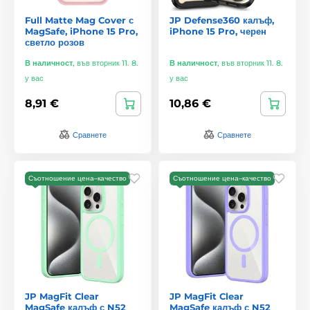
Full Matte Mag Cover с
JP Defense360 калъф,
MagSafe, iPhone 15 Pro,
iPhone 15 Pro, черен
светло розов
В наличност
,
във вторник 11. 8.
В наличност
,
във вторник 11. 8.
у вас
у вас
8,91 €
10,86 €
Сравнете
Сравнете
Съотношение цена–качество
Съотношение цена–качество
JP MagFit Clear
JP MagFit Clear
MagSafe калъф с N52
MagSafe калъф с N52