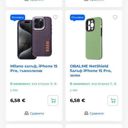
Основна
Основна
Milano калъф, iPhone 15
OBAL:ME NetShield
Pro, тъмнолилав
Калъф iPhone 15 Pro,
зелен
В наличност
,
във вторник 11. 8.
В наличност
,
във вторник 11. 8.
у вас
у вас
6,58 €
6,58 €
Сравнете
Сравнете