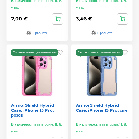
В наличност
,
във вторник 11. 8.
В наличност
,
във вторник 11. 8.
у вас
у вас
2,00 €
3,46 €
Сравнете
Сравнете
Съотношение цена–качество
Съотношение цена–качество
ArmorShield Hybrid
ArmorShield Hybrid
Case, iPhone 15 Pro,
Case, iPhone 15 Pro, син
розов
В наличност
,
във вторник 11. 8.
В наличност
,
във вторник 11. 8.
у вас
у вас