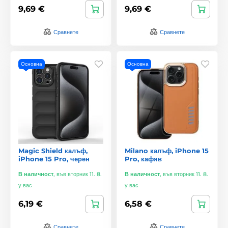
9,69 €
9,69 €
Сравнете
Сравнете
Основна
Основна
Magic Shield калъф,
Milano калъф, iPhone 15
iPhone 15 Pro, черен
Pro, кафяв
В наличност
,
във вторник 11. 8.
В наличност
,
във вторник 11. 8.
у вас
у вас
6,19 €
6,58 €
Сравнете
Сравнете