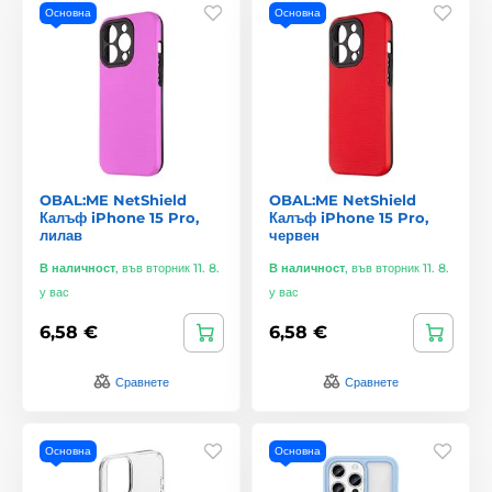
Основна
Основна
OBAL:ME NetShield
OBAL:ME NetShield
Калъф iPhone 15 Pro,
Калъф iPhone 15 Pro,
лилав
червен
В наличност
,
във вторник 11. 8.
В наличност
,
във вторник 11. 8.
у вас
у вас
6,58 €
6,58 €
Сравнете
Сравнете
Основна
Основна