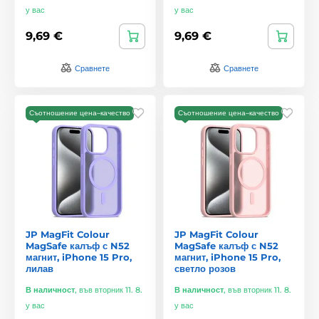
у вас
у вас
9,69 €
9,69 €
Сравнете
Сравнете
Съотношение цена–качество
Съотношение цена–качество
JP MagFit Colour
JP MagFit Colour
MagSafe калъф с N52
MagSafe калъф с N52
магнит, iPhone 15 Pro,
магнит, iPhone 15 Pro,
лилав
светло розов
В наличност
,
във вторник 11. 8.
В наличност
,
във вторник 11. 8.
у вас
у вас