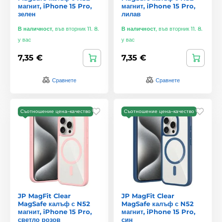
магнит, iPhone 15 Pro,
магнит, iPhone 15 Pro,
зелен
лилав
В наличност
,
във вторник 11. 8.
В наличност
,
във вторник 11. 8.
у вас
у вас
7,35 €
7,35 €
Сравнете
Сравнете
Съотношение цена–качество
Съотношение цена–качество
JP MagFit Clear
JP MagFit Clear
MagSafe калъф с N52
MagSafe калъф с N52
магнит, iPhone 15 Pro,
магнит, iPhone 15 Pro,
светло розов
син