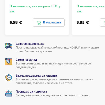
Отвор за провлачване на каишка
В наличност
,
във вторник 11. 8. у
В наличност
,
във 
Екологична опаковка от рециклирана хартия
вас
вас
На разположение в три цвята
6,58 €
3,85 €
В кошницата
Безплатна доставка
Просто напазарувайте на стойност над 40 EUR и получавате
от нас безплатна доставка.
Стоки на склад
Всички стоки са налични на склад и ние ги доставяме до
следващия ден.
Бърза поддръжка за клиенти
Всички въпроси разглеждаме в рамките на няколко часа -
оплаквания, въпроси или замяна на стока.
Програма за лоялност
За редовни клиенти предлагаме атрактивни отстъпки.