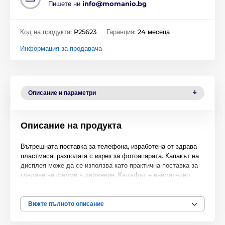
Пишете ни
info@momanio.bg
Код на продукта:
P25623
Гаранция:
24 месеца
Информация за продавача
Описание и параметри
Описание на продукта
Вътрешната поставка за телефона, изработена от здрава
пластмаса, разполага с изрез за фотоапарата. Капакът на
дисплея може да се използва като практична поставка за
гледане на филми в движение. Калъфът е внимателно
прошит и се докосва много приятно. Високоговорителят
има свой собствен отвор, което позволява телефонни
разговори дори при затворен калъф.
Вижте пълното описание
Калъфът съдържа два джоба за платежни карти, а в