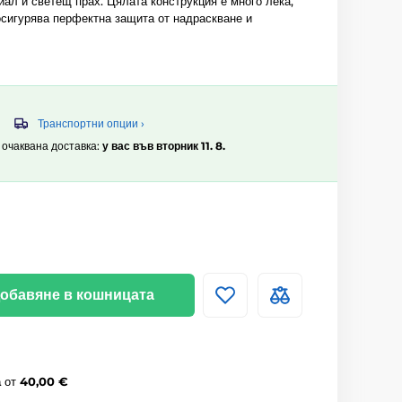
иал и светещ прах. Цялата конструкция е много лека,
осигурява перфектна защита от надраскване и
Транспортни опции ›
, очаквана доставка:
у вас във вторник 11. 8.
обавяне в кошницата
а
от
40,00 €