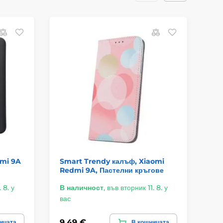
О
dmi 9A
Smart Trendy калъф, Xiaomi
Xi
Redmi 9A, Пастелни кръгове
 8. у
В наличност
,
във вторник 11. 8. у
В 
вас
ва
9,49 €
5,
ицата
В кошницата