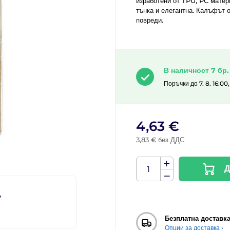
изработени от TPU, PC матер
тънка и елегантна. Калъфът 
повреди.
В наличност 7 бр.
Поръчки до 7. 8. 16:00
4,63 €
3,83 € без ДДС
Д
?
Безплатна доставк
Опции за доставка ›