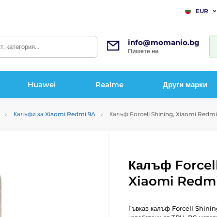
EUR
info@momanio.bg
, категория...
Пишете ни
Huawei
Realme
Други марки
Калъфи за Xiaomi Redmi 9A
Калъф Forcell Shining, Xiaomi Redmi
Калъф Forcell
Xiaomi Redmi
Гъвкав калъф Forcell Shining