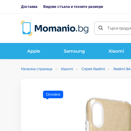
Доставка
Видове стъкла и техните размери
Търси продукт
Apple
Samsung
Xiaomi
Начална страница
Xiaomi
Серия Redmi
Redmi 9A
Основна