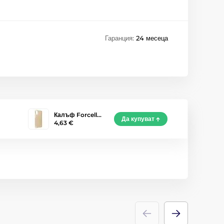
Гаранция:
24 месеца
Калъф Forcell…
Да купуват
4,63 €