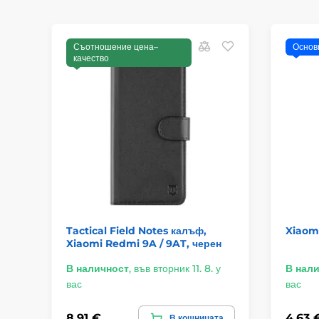
Съотношение цена–
Основ
качество
Tactical Field Notes калъф,
Xiaom
Xiaomi Redmi 9A / 9AT, черен
В наличност
,
във вторник 11. 8. у
В нал
вас
вас
8,91 €
4,63 
В кошницата