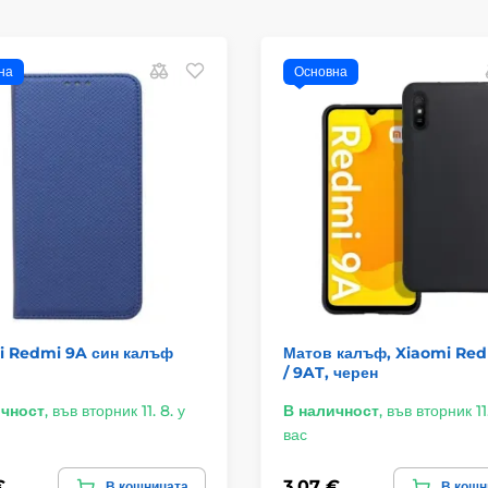
на
Основна
i Redmi 9A син калъф
Матов калъф, Xiaomi Re
/ 9AT, черен
ичност
,
във вторник 11. 8. у
В наличност
,
във вторник 11.
вас
€
3,07 €
В кошницата
В кошн