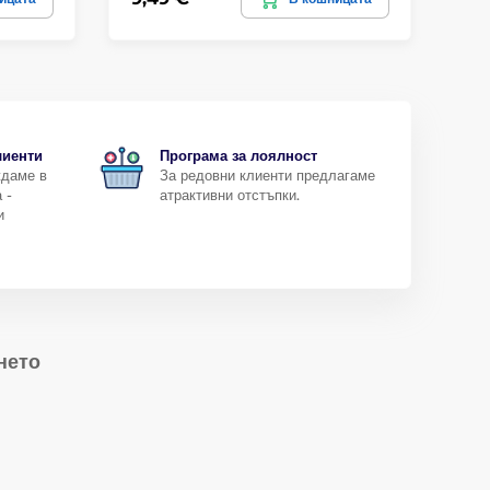
лиенти
Програма за лоялност
ждаме в
За редовни клиенти предлагаме
 -
атрактивни отстъпки.
и
нето