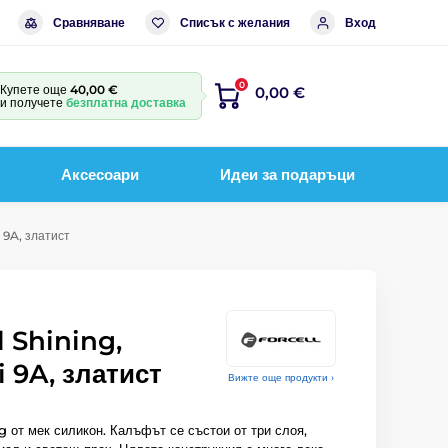
Сравняване
Списък с желания
Вход
0
Купете още
40,00 €
0,00 €
и получете
безплатна доставка
Аксесоари
Идеи за подаръци
 9A, златист
 Shining,
 9A, златист
Вижте още продукти ›
 от мек силикон. Калъфът се състои от три слоя,