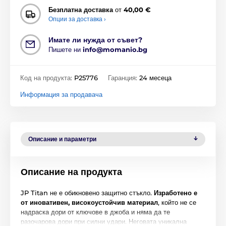
Безплатна доставка
от
40,00 €
Опции за доставка ›
Имате ли нужда от съвет?
Пишете ни
info@momanio.bg
Код на продукта:
P25776
Гаранция:
24 месеца
Информация за продавача
Описание и параметри
Описание на продукта
JP Titan не е обикновено защитно стъкло.
Изработено е
от иновативен, високоустойчив материал
, който не се
надраска дори от ключове в джоба и няма да те
разочарова дори при силни удари. Неговата уникална