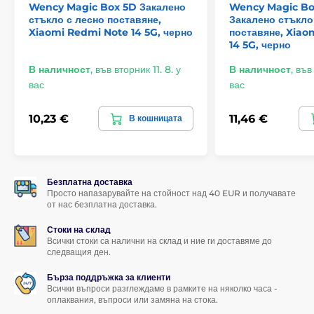
Wency Magic Box 5D Закалено
Wency Magic Bo
стъкло с лесно поставяне,
Закалено стъкло
Xiaomi Redmi Note 14 5G, черно
поставяне, Xiao
14 5G, черно
В наличност
,
във вторник 11. 8. у
В наличност
,
във 
вас
вас
10,23 €
11,46 €
В кошницата
Безплатна доставка
Просто напазарувайте на стойност над 40 EUR и получавате
от нас безплатна доставка.
Стоки на склад
Всички стоки са налични на склад и ние ги доставяме до
следващия ден.
Бърза поддръжка за клиенти
Всички въпроси разглеждаме в рамките на няколко часа -
оплаквания, въпроси или замяна на стока.