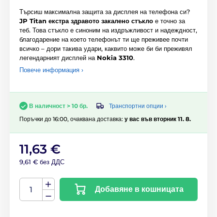
Търсиш максимална защита за дисплея на телефона си?
JP Titan екстра здравото закалено стъкло
е точно за
теб. Това стъкло е синоним на издръжливост и надеждност,
благодарение на което телефонът ти ще преживее почти
всичко – дори такива удари, каквито може би би преживял
легендарният дисплей на
Nokia 3310
.
Повече информация ›
Транспортни опции ›
В наличност > 10 бр.
Поръчки до 16:00, очаквана доставка:
у вас във вторник 11. 8.
11,63 €
9,61 € без ДДС
Добавяне в кошницата