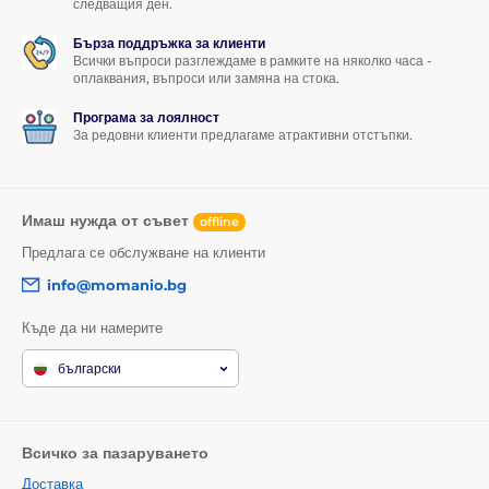
поставяне.
Защитава телефона ти, пести време и пари, и
следващия ден.
освен това изглежда страхотно!
Това е просто win-win
ситуация, която не искаш да пропуснеш!
Бърза поддръжка за клиенти
Всички въпроси разглеждаме в рамките на няколко часа -
оплаквания, въпроси или замяна на стока.
Програма за лоялност
За редовни клиенти предлагаме атрактивни отстъпки.
Имаш нужда от съвет
offline
Предлага се обслужване на клиенти
info@momanio.bg
Къде да ни намерите
български
Всичко за пазаруването
Доставка