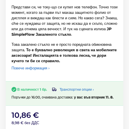
Представи си, че току-що си купил нов телефон. Точно този
момент, когато за първи път махаш защитното фолио от
дисплея и виждаш как блести и сияе. Но какво сега? Знаеш,
che се нуждаеш от защита, но не искаш да е скъпо, сложно
или да отнема цяла вечност. И тук на сцената излиза
JP
SimpleFlow Закаленото стъкло
.
Това закалено стъкло не е просто поредната обикновена
защита.
То е буквално революция в света на мобилните
аксесоари! Инсталацията е толкова лесна, че дори
кучето ти би се справило.
Повече информация ›
Транспортни опции ›
В наличност 1 бр.
Поръчки до 16:00, очаквана доставка:
у вас във вторник 11. 8.
10,86 €
8,98 € без ДДС