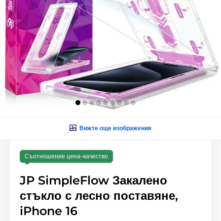
Вижте още изображения
Съотношение цена–качество
JP SimpleFlow Закалено
стъкло с лесно поставяне,
iPhone 16