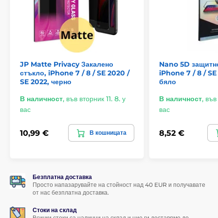
Този мега пакет осигурява цялостна защита за вашия
iPhone, като пази както дисплея, така и камерата от
ежедневните рискове. Идеален избор за дългосрочна
защита на вашето устройство.
JP Matte Privacy Закалено
Nano 5D защитно
стъкло, iPhone 7 / 8 / SE 2020 /
iPhone 7 / 8 / SE
SE 2022, черно
бяло
В наличност
,
във вторник 11. 8. у
В наличност
,
във 
вас
вас
10,99 €
8,52 €
В кошницата
Безплатна доставка
Просто напазарувайте на стойност над 40 EUR и получавате
от нас безплатна доставка.
Стоки на склад
Всички стоки са налични на склад и ние ги доставяме до