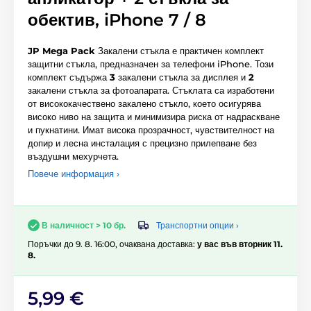
обектив, iPhone 7 / 8
JP Mega Pack
Закалени стъкла е практичен комплект
защитни стъкла, предназначен за телефони iPhone. Този
комплект съдържа
3
закалени стъкла за дисплея и
2
закалени стъкла за фотоапарата. Стъклата са изработени
от висококачествено закалено стъкло, което осигурява
високо ниво на защита и минимизира риска от надраскване
и пукнатини. Имат висока прозрачност, чувствителност на
допир и лесна инсталация с прецизно прилепване без
въздушни мехурчета.
Повече информация ›
Транспортни опции ›
В наличност > 10 бр.
Поръчки до 9. 8. 16:00, очаквана доставка:
у вас във вторник 11.
8.
5,99 €