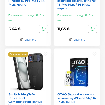
iPhone 13 Pro Max / 14
закалено стъкло, iPhone
Plus, черно
13 Pro Max / 14 Plus,
черно
В наличност
,
в сряда 12. 8. у
В наличност
,
в сряда 12. 8. у
вас
вас
5,64 €
11,63 €
Сравнете
Сравнете
За взискателни
Suritch MagSafe
OTAO Sapphire стъкло
Kickstand
за камера, iPhone 14 / 14
Camprotector калъф
Plus, синьо