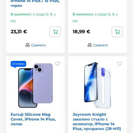
iPhone 14 Plus / 15 Plus,
черен
В наличност
,
в сряда 12. 8. у
В наличност
,
в сряда 12. 8. у
вас
вас
23,31 €
18,99 €
Сравнете
Сравнете
Основна
Калъф Silicone Mag
Joyroom Knight
Cover, iPhone 14 Plus,
закалено стъкло с
лилав
апликатор, iPhone 14
Plus, прозрачно (JR-H11)