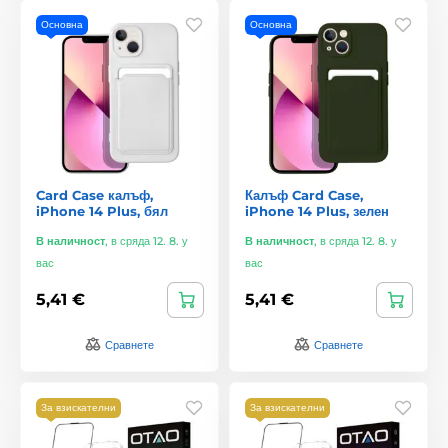
Основна
Основна
Card Case калъф,
Калъф Card Case,
iPhone 14 Plus, бял
iPhone 14 Plus, зелен
В наличност
,
в сряда 12. 8. у
В наличност
,
в сряда 12. 8. у
вас
вас
5,41 €
5,41 €
Сравнете
Сравнете
За взискателни
За взискателни