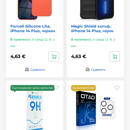
Forcell Silicone Lite,
Magic Shield калъф,
iPhone 14 Plus, червен
iPhone 14 Plus, черен
В наличност
,
в сряда 12. 8. у
В наличност
,
в сряда 12. 8. у
вас
вас
4,63 €
4,63 €
Сравнете
Сравнете
Съотношение цена–качество
За взискателни