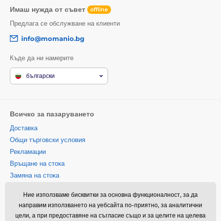
Имаш нужда от съвет
offline
Предлага се обслужване на клиенти
info@momanio.bg
Къде да ни намерите
български
Всичко за пазаруването
Доставка
Общи търговски условия
Рекламации
Връщане на стока
Замяна на стока
Политика за използване на
Ние използваме бисквитки за основна функционалност, за да
бисквитки
направим използването на уебсайта по-приятно, за аналитични
Информация за контакт
цели, а при предоставяне на съгласие също и за целите на целева
Информация за обработването