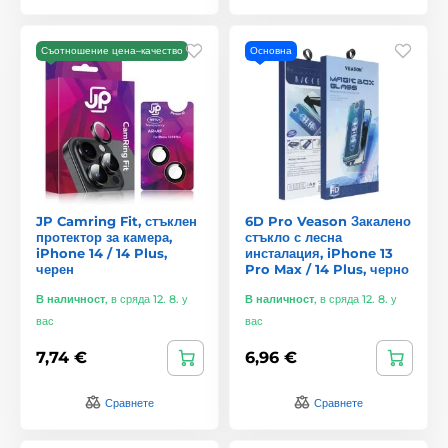
Съотношение цена–качество
Основна
JP Camring Fit, стъклен
6D Pro Veason Закалено
протектор за камера,
стъкло с лесна
iPhone 14 / 14 Plus,
инсталация, iPhone 13
черен
Pro Max / 14 Plus, черно
В наличност
,
в сряда 12. 8. у
В наличност
,
в сряда 12. 8. у
вас
вас
7,74 €
6,96 €
Сравнете
Сравнете