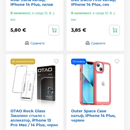
iPhone 14 Plus, лилав
iPhone 14 Plus, син
В наличност
,
в сряда 12. 8. у
В наличност
,
в сряда 12. 8. у
вас
вас
5,80 €
3,85 €
Сравнете
Сравнете
За взискателни
Основна
OTAO Rock Glass
Outer Space Case
Закалено стъкло с
калъф, iPhone 14 Plus,
апликатор, iPhone 13
червен
Pro Max / 14 Plus, черно