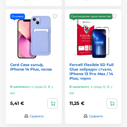
Основна
Съотношение цена–качество
Card Case калъф,
Forcell Flexible 5D Full
iPhone 14 Plus, лилав
Glue хибридно стъкло,
iPhone 13 Pro Max / 14
Plus, черно
В наличност
,
в сряда 12. 8. у
В наличност
,
в сряда 12. 8. у
вас
вас
5,41 €
11,25 €
Сравнете
Сравнете