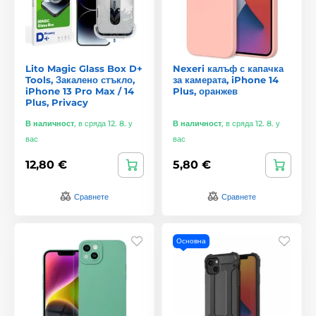
Lito Magic Glass Box D+
Nexeri калъф с капачка
Tools, Закалено стъкло,
за камерата, iPhone 14
iPhone 13 Pro Max / 14
Plus, оранжев
Plus, Privacy
В наличност
,
в сряда 12. 8. у
В наличност
,
в сряда 12. 8. у
вас
вас
12,80 €
5,80 €
Сравнете
Сравнете
Основна