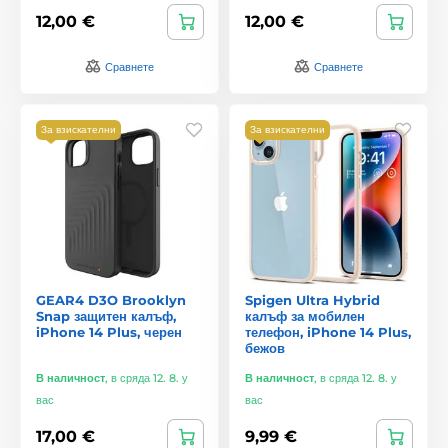
12,00 €
12,00 €
Сравнете
Сравнете
За взискателни
За взискателни
GEAR4 D3O Brooklyn
Spigen Ultra Hybrid
Snap защитен калъф,
калъф за мобилен
iPhone 14 Plus, черен
телефон, iPhone 14 Plus,
бежов
В наличност
,
в сряда 12. 8. у
В наличност
,
в сряда 12. 8. у
вас
вас
17,00 €
9,99 €