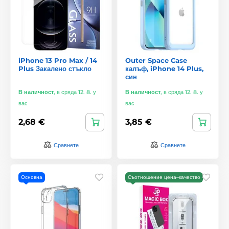
iPhone 13 Pro Max / 14
Outer Space Case
Plus Закалено стъкло
калъф, iPhone 14 Plus,
син
В наличност
,
в сряда 12. 8. у
В наличност
,
в сряда 12. 8. у
вас
вас
2,68 €
3,85 €
Сравнете
Сравнете
Основна
Съотношение цена–качество