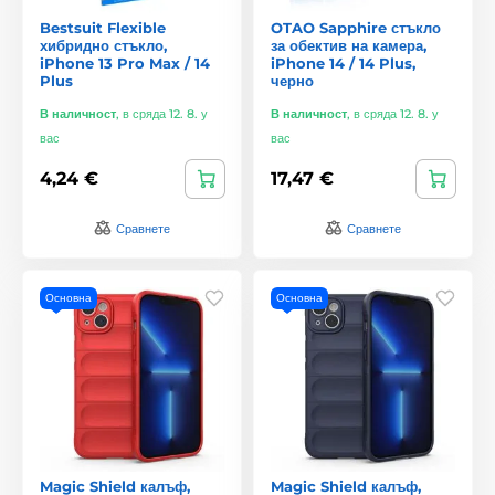
Bestsuit Flexible
OTAO Sapphire стъкло
хибридно стъкло,
за обектив на камера,
iPhone 13 Pro Max / 14
iPhone 14 / 14 Plus,
Plus
черно
В наличност
,
в сряда 12. 8. у
В наличност
,
в сряда 12. 8. у
вас
вас
4,24 €
17,47 €
Сравнете
Сравнете
Основна
Основна
Magic Shield калъф,
Magic Shield калъф,