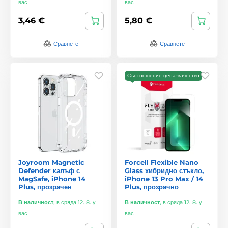
вас
вас
3,46 €
5,80 €
Сравнете
Сравнете
Съотношение цена–качество
Joyroom Magnetic
Forcell Flexible Nano
Defender калъф с
Glass хибридно стъкло,
MagSafe, iPhone 14
iPhone 13 Pro Max / 14
Plus, прозрачен
Plus, прозрачно
В наличност
,
в сряда 12. 8. у
В наличност
,
в сряда 12. 8. у
вас
вас