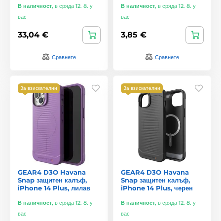
В наличност
,
в сряда 12. 8. у
В наличност
,
в сряда 12. 8. у
вас
вас
33,04 €
3,85 €
Сравнете
Сравнете
За взискателни
За взискателни
GEAR4 D3O Havana
GEAR4 D3O Havana
Snap защитен калъф,
Snap защитен калъф,
iPhone 14 Plus, лилав
iPhone 14 Plus, черен
В наличност
,
в сряда 12. 8. у
В наличност
,
в сряда 12. 8. у
вас
вас