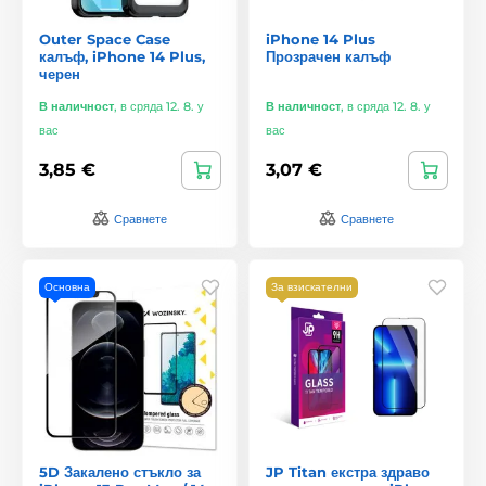
Outer Space Case
iPhone 14 Plus
калъф, iPhone 14 Plus,
Прозрачен калъф
черен
В наличност
,
в сряда 12. 8. у
В наличност
,
в сряда 12. 8. у
вас
вас
3,85 €
3,07 €
Сравнете
Сравнете
Основна
За взискателни
5D Закалено стъкло за
JP Titan екстра здраво