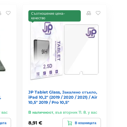
Съотношение цена–
качество
JP Tablet Glass, Закалено стъкло,
,
iPad 10,2" (2019 / 2020 / 2021) / Air
10,5" 2019 / Pro 10,5"
у вас
В наличност
,
във вторник 11. 8. у вас
8,91 €
цата
В кошницата