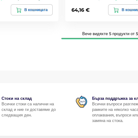
64,16 €
В кошницата
В кошни
Вече видяхте 5 продукти от 5
Стоки на склад
Бърза поддръжка за к
Всички стоки са налични на
Всички въпроси разгле
склад и ние ги доставяме до
рамките на няколко часа
следващия ден.
оплаквания, въпроси ил
замяна на стока.