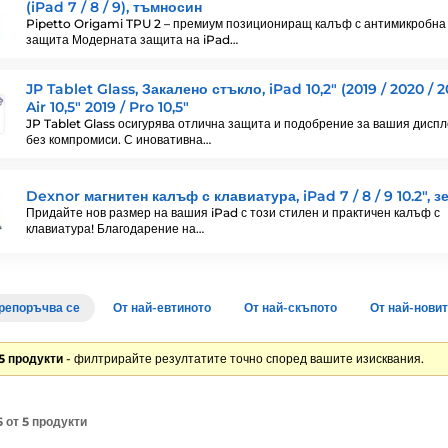
(iPad 7 / 8 / 9), тъмносин
Pipetto Origami TPU 2 – премиум позициониращ калъф с антимикробна
защита Модерната защита на iPad…
JP Tablet Glass, Закалено стъкло, iPad 10,2" (2019 / 2020 / 20
Air 10,5" 2019 / Pro 10,5"
JP Tablet Glass осигурява отлична защита и подобрение за вашия дисп
без компромиси. С иновативна…
Dexnor магнитен калъф с клавиатура, iPad 7 / 8 / 9 10.2", з
Придайте нов размер на вашия iPad с този стилен и практичен калъф с
клавиатура! Благодарение на…
репоръчва се
От най-евтиното
От най-скъпото
От най-нови
5 продукти
- филтрирайте резултатите точно според вашите изисквания.
 от 5 продукти