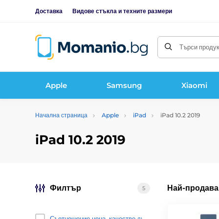
Доставка
Видове стъкла и техните размери
Търси продукт
Apple
Samsung
Xiaomi
Начална страница
Apple
iPad
iPad 10.2 2019
iPad 10.2 2019
Филтър
Най-продава
5
Съотношение цена–качество