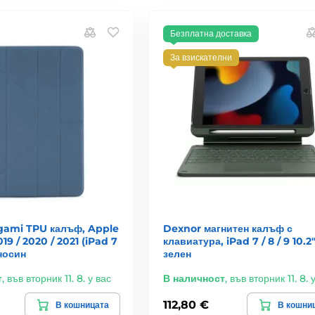
Безплатна доставка
За взискателни
igami TPU калъф, Apple
Dexnor магнитен калъф с
019 / 2020 / 2021 (iPad 7
клавиатура, iPad 7 / 8 / 9 10.2"
мносин
зелен
т
,
във вторник 11. 8. у вас
В наличност
,
във вторник 11. 8. 
112,80 €
В кошницата
В кошни