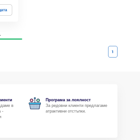
цата
.
1
лиенти
Програма за лоялност
ждаме в
За редовни клиенти предлагаме
 -
атрактивни отстъпки.
и