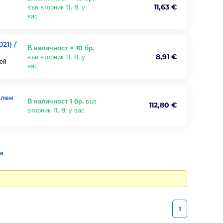
11,63 €
във вторник 11. 8. у
вас
21) /
В наличност > 10 бр.
8,91 €
във вторник 11. 8. у
лей
вас
елен
В наличност 1 бр.
във
112,80 €
вторник 11. 8. у вас
те
1