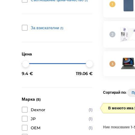
(1)
За взискателни
(1)
Цена
9.4 €
119.06 €
Сортирай по:
П
Марка
(5)
В менюто има 
Dexnor
(1)
JP
(1)
Ние показваме 1-5
OEM
(1)