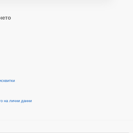
нето
исквитки
о на лични данни