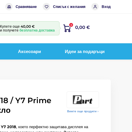
Сравняване
Списък с желания
Вход
0
Купете още
40,00 €
0,00 €
и получете
безплатна доставка
Аксесоари
Идеи за подаръци
18 / Y7 Prime
кло
Вижте още продукти ›
 Y7 2018
, което перфектно защитава дисплея на