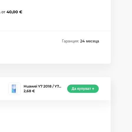
а
от
40,00 €
Гаранция:
24 месеца
Huawei Y7 2018 / Y7…
Да купуват
2,68 €