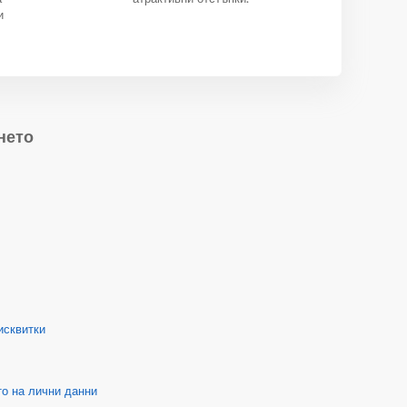
и
нето
исквитки
о на лични данни