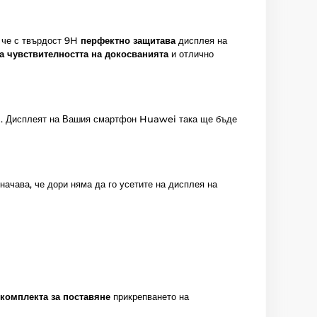
о че с твърдост 9H
перфектно защитава
дисплея на
а чувствителността на докосванията
и отлично
я
. Дисплеят на Вашия смартфон Huawei така ще бъде
значава, че дори няма да го усетите на дисплея на
комплекта за поставяне
прикрепването на