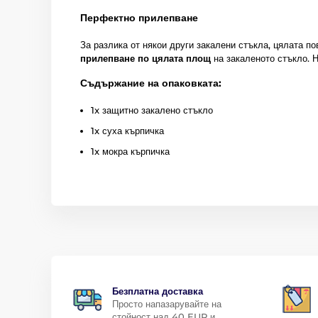
Перфектно прилепване
За разлика от някои други закалени стъкла, цялата п
прилепване по цялата площ
на закаленото стъкло. 
Съдържание на опаковката:
1x защитно закалено стъкло
1x суха кърпичка
1x мокра кърпичка
Безплатна доставка
Просто напазарувайте на
стойност над 40 EUR и