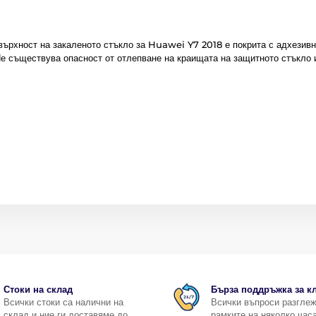
овърхност на закаленото стъкло за Huawei Y7 2018 е покрита с адхезивн
Не съществува опасност от отлепване на краищата на защитното стъкло 
Стоки на склад
Бърза поддръжка за к
Всички стоки са налични на
Всички въпроси разгле
склад и ние ги доставяме до
рамките на няколко часа