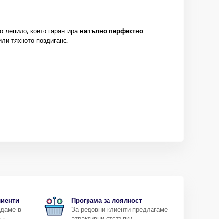
о лепило, което гарантира
напълно перфектно
или тяхното повдигане.
лиенти
Програма за лоялност
ждаме в
За редовни клиенти предлагаме
 -
атрактивни отстъпки.