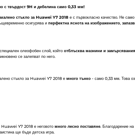
о с твърдост 9H и дебелина само 0,33 мм!
акалено стъкло за Huawei Y7 2018
е с първокласно качество. Не сам
същевременно осигурява и
перфектна яснота на изображението
,
запазв
 специален олеофобен слой, който
отблъсква мазнини и замърсявани
бикновено се залепват по него.
калено стъкло за Huawei Y7 2018 е
много тънко
- само 0,33 мм. Това о
за Huawei Y7 2018 е неговото
много лесно поставяне
. Благодарение на
аистина ще бъде детска игра.