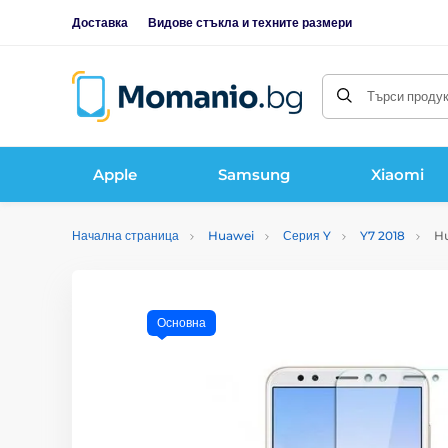
Доставка
Видове стъкла и техните размери
Търси продукт
Apple
Samsung
Xiaomi
Начална страница
Huawei
Серия Y
Y7 2018
Hu
Основна