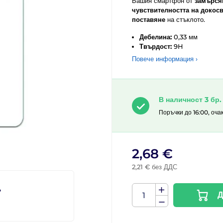
Вашия смартфон от
замърсяв
чувствителността на докосв
поставяне
на стъклото.
Дебелина:
0,33 мм
Твърдост:
9H
Повече информация ›
В наличност 3 бр.
Поръчки до 16:00, оча
2,68 €
2,21 € без ДДС
?
Д