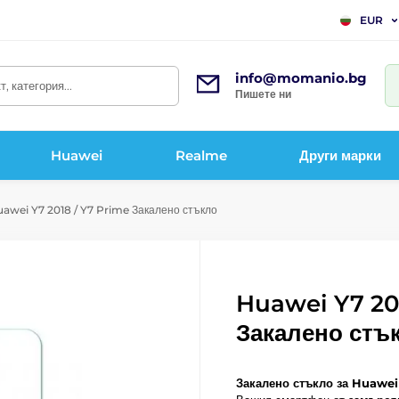
EUR
info@momanio.bg
, категория...
Пишете ни
Huawei
Realme
Други марки
awei Y7 2018 / Y7 Prime Закалено стъкло
Huawei Y7 20
Закалено стъ
Закалено стъкло за Huawei