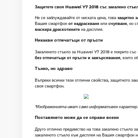
Защитете своя Huawei Y7 2018 със закалено стъкл
Не се заблуждавайте от ниската цена, това
защитно з
Вашия смартфон
от надраскване
или
счупване
, но 
маскира драскотините
на дисплея.
Никакви отпечатъци от пръсти
Закаленото стъкло за Huawei Y7 2018 е покрито със
без отпечатъци от пръсти и замърсявания
, които о
Тънко, но здраво
Въпреки всички тези отлични свойства, защитното за
своя смартфон.
*Изображенията имат само информативен характер.
Поставянето може да се справи всеки
Друго отлично предимство на това закалено стъкло 
закаленото стъкло към дисплея на Вашия смартфон н