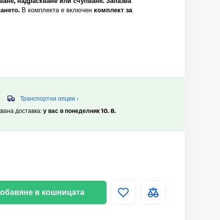
ане, надраскване или счупване.
Запазва
ането.
В комплекта е включен
комплект за
Транспортни опции ›
квана доставка:
у вас в понеделник 10. 8.
обавяне в кошницата