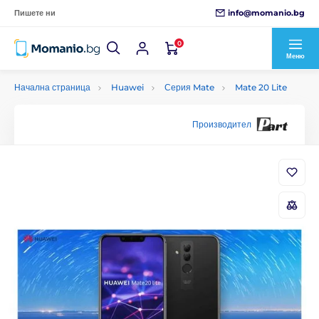
info@momanio.bg
Пишете ни
0
Меню
Начална страница
Huawei
Серия Mate
Mate 20 Lite
Производител