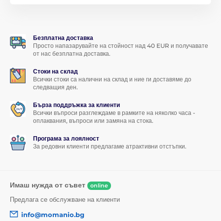
перфектно защитава
дисплея на Вашия смартфон
от
надраскване
или
счупване
, но същевременно осигурява и
перфектна яснота на изображението
,
запазва
чувствителността на докосванията
и отлично
маскира
Безплатна доставка
драскотините
на дисплея.
Просто напазарувайте на стойност над 40 EUR и получавате
от нас безплатна доставка.
Никакви отпечатъци от пръсти
Стоки на склад
Закаленото стъкло за Huawei Mate 20 lite е снабдено
Всички стоки са налични на склад и ние ги доставяме до
следващия ден.
със специален олеофобен слой, който
отблъсква
мазнините и замърсяванията
. Дисплеят на Вашия
Бърза поддръжка за клиенти
смартфон Huawei така ще бъде
без отпечатъци от
Всички въпроси разглеждаме в рамките на няколко часа -
пръсти и замърсявания
, които обикновено се залепват по
оплаквания, въпроси или замяна на стока.
него.
Програма за лоялност
Тънко, но здраво
За редовни клиенти предлагаме атрактивни отстъпки.
Въпреки всички тези отлични свойства, защитното
закалено стъкло за Huawei Mate 20 lite е
много тънко
-
само 0,33 мм. Това означава, че дори няма да го усетите
Имаш нужда от съвет
online
на дисплея на своя смартфон.
Предлага се обслужване на клиенти
info@momanio.bg