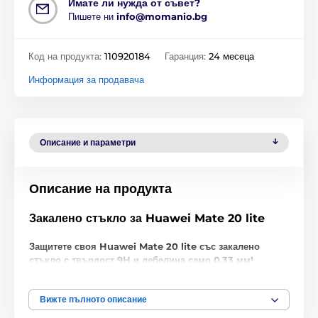
Имате ли нужда от съвет?
Пишете ни
info@momanio.bg
Код на продукта:
110920184
Гаранция:
24 месеца
Информация за продавача
Описание и параметри
Описание на продукта
Закалено стъкло за Huawei Mate 20 lite
Защитете своя Huawei Mate 20 lite със закалено
стъкло с твърдост 9H и дебелина само 0,33 мм!
Не се заблуждавайте от ниската цена, това
защитно
закалено стъкло за Huawei Mate 20 lite
е с
Вижте пълното описание
първокласно качество. Не само че с твърдост 9H