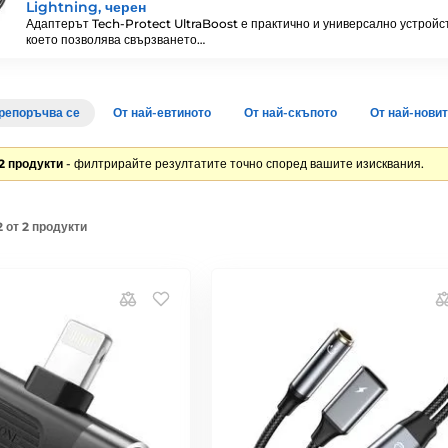
Lightning, черен
Адаптерът Tech-Protect UltraBoost е практично и универсално устройс
което позволява свързването…
репоръчва се
От най-евтиното
От най-скъпото
От най-нови
2 продукти
- филтрирайте резултатите точно според вашите изисквания.
 от 2 продукти