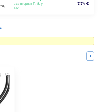
7,74 €
във вторник 11. 8. у
тво,
вас
те
1