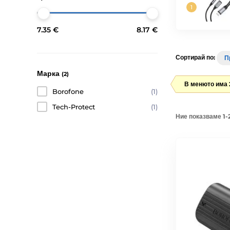
7.35 €
8.17 €
Сортирай по:
П
Марка
(2)
В менюто има 
Borofone
(1)
Tech-Protect
(1)
Ние показваме 1-2