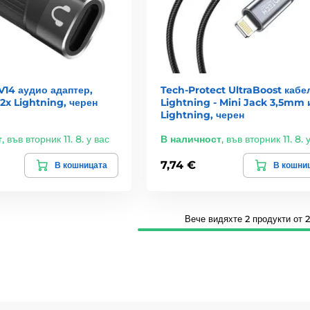
V14 аудио адаптер,
Tech-Protect UltraBoost кабе
 2x Lightning, черен
Lightning - Mini Jack 3,5mm 
Lightning, черен
т
,
във вторник 11. 8. у вас
В наличност
,
във вторник 11. 8. 
7,74 €
В кошницата
В кошни
Вече видяхте 2 продукти от 2