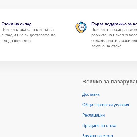
Стоки на склад
Бърза поддръжка за к
Всички стоки са налични на
Всички въпроси разгле
склад и ние ги доставяме до
рамките на няколко часа
следващия ден.
оплаквания, въпроси ил
замяна на стока.
Всичко за пазарува
Доставка
Общи търговски условия
Рекламации
Връщане на стока
Замяна на стока