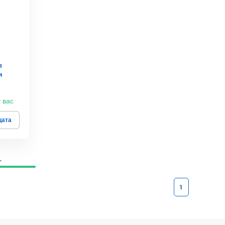
л
и
у вас
цата
.
1