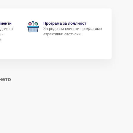
лиенти
Програма за лоялност
ждаме в
За редовни клиенти предлагаме
 -
атрактивни отстъпки.
и
нето