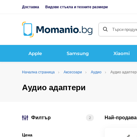
Доставка
Видове стъкла и техните размери
Търси продукт
Apple
Samsung
Xiaomi
Начална страница
Аксесоари
Аудио
Аудио адаптер
Аудио адаптери
Филтър
Най-продава
2
Цена