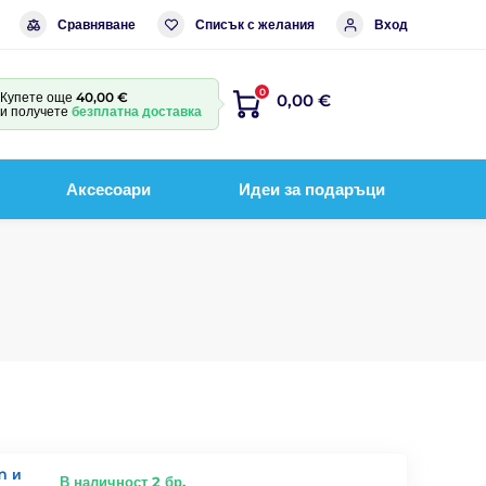
Сравняване
Списък с желания
Вход
0
Купете още
40,00 €
0,00 €
и получете
безплатна доставка
Аксесоари
Идеи за подаръци
m и
В наличност 2 бр.