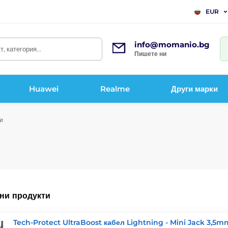
EUR
info@momanio.bg
, категория...
Пишете ни
Huawei
Realme
Други марки
и
ни продукти
Tech-Protect UltraBoost кабел Lightning - Mini Jack 3,5m