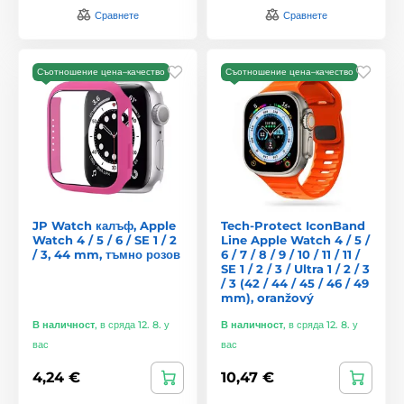
Сравнете
Сравнете
Съотношение цена–качество
Съотношение цена–качество
JP Watch калъф, Apple
Tech-Protect IconBand
Watch 4 / 5 / 6 / SE 1 / 2
Line Apple Watch 4 / 5 /
/ 3, 44 mm, тъмно розов
6 / 7 / 8 / 9 / 10 / 11 / 11 /
SE 1 / 2 / 3 / Ultra 1 / 2 / 3
/ 3 (42 / 44 / 45 / 46 / 49
mm), oranžový
В наличност
,
в сряда 12. 8. у
В наличност
,
в сряда 12. 8. у
вас
вас
4,24 €
10,47 €