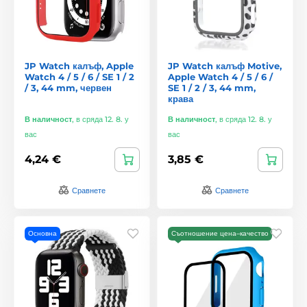
JP Watch калъф, Apple
JP Watch калъф Motive,
Watch 4 / 5 / 6 / SE 1 / 2
Apple Watch 4 / 5 / 6 /
/ 3, 44 mm, червен
SE 1 / 2 / 3, 44 mm,
крава
В наличност
,
в сряда 12. 8. у
В наличност
,
в сряда 12. 8. у
вас
вас
4,24 €
3,85 €
Сравнете
Сравнете
Основна
Съотношение цена–качество