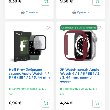
9,30 €
9,30 €
Сравнете
Сравнете
Съотношение цена–качество
Hofi Pro+ Хибридно
JP Watch калъф, Apple
стъкло, Apple Watch 4 /
Watch 4 / 5 / 6 / SE 1 / 2
5 / 6 / SE 1 / 2 / 3, 44 mm
/ 3, 44 mm, винено
червен
В наличност
,
в сряда 12. 8. у
В наличност
,
в сряда 12. 8. у
вас
вас
6,96 €
4,24 €