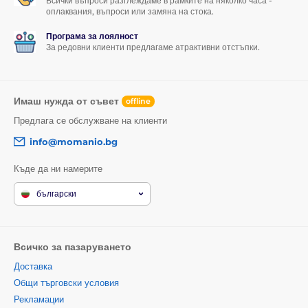
Всички въпроси разглеждаме в рамките на няколко часа -
оплаквания, въпроси или замяна на стока.
Програма за лоялност
За редовни клиенти предлагаме атрактивни отстъпки.
Имаш нужда от съвет
offline
Предлага се обслужване на клиенти
info@momanio.bg
Къде да ни намерите
български
Всичко за пазаруването
Доставка
Общи търговски условия
Рекламации