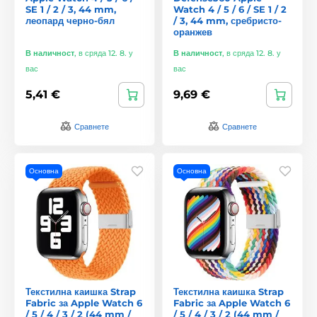
SE 1 / 2 / 3, 44 mm,
Watch 4 / 5 / 6 / SE 1 / 2
леопард черно-бял
/ 3, 44 mm, сребристо-
оранжев
В наличност
,
в сряда 12. 8. у
В наличност
,
в сряда 12. 8. у
вас
вас
5,41 €
9,69 €
Сравнете
Сравнете
Основна
Основна
Текстилна каишка Strap
Текстилна каишка Strap
Fabric за Apple Watch 6
Fabric за Apple Watch 6
/ 5 / 4 / 3 / 2 (44 mm /
/ 5 / 4 / 3 / 2 (44 mm /