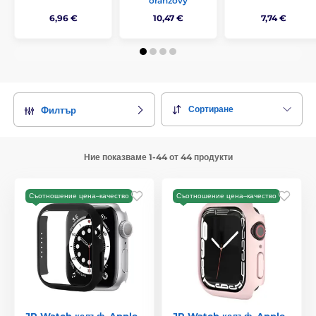
oranžový
6,96 €
10,47 €
7,74 €
Сортиране
Филтър
Ние показваме 1-44 от 44 продукти
Съотношение цена–качество
Съотношение цена–качество
JP Watch калъф, Apple
JP Watch калъф, Apple