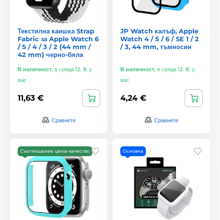
Текстилна каишка Strap
JP Watch калъф, Apple
Fabric за Apple Watch 6
Watch 4 / 5 / 6 / SE 1 / 2
/ 5 / 4 / 3 / 2 (44 mm /
/ 3, 44 mm, тъмносин
42 mm) черно-бяла
В наличност
,
в сряда 12. 8. у
В наличност
,
в сряда 12. 8. у
вас
вас
11,63 €
4,24 €
Сравнете
Сравнете
Съотношение цена–качество
Основна