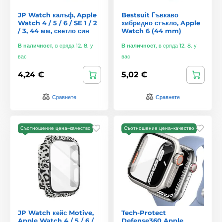
JP Watch калъф, Apple
Bestsuit Гъвкаво
Watch 4 / 5 / 6 / SE 1 / 2
хибридно стъкло, Apple
/ 3, 44 мм, светло син
Watch 6 (44 mm)
В наличност
,
в сряда 12. 8. у
В наличност
,
в сряда 12. 8. у
вас
вас
4,24 €
5,02 €
Сравнете
Сравнете
Съотношение цена–качество
Съотношение цена–качество
JP Watch кейс Motive,
Tech-Protect
Apple Watch 4 / 5 / 6 /
Defense360 Apple