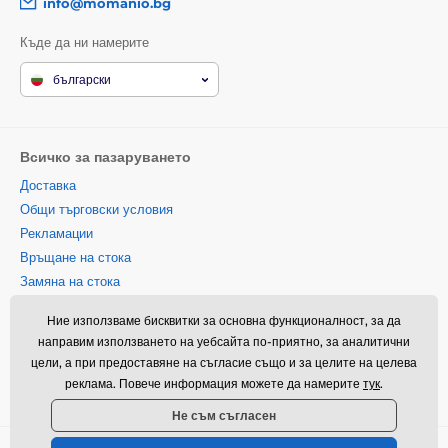
info@momanio.bg
Къде да ни намерите
български
Всичко за пазаруването
Доставка
Общи търговски условия
Рекламации
Връщане на стока
Замяна на стока
Политика за използване на
Ние използваме бисквитки за основна функционалност, за да
бисквитки
направим използването на уебсайта по-приятно, за аналитични
Информация за контакт
цели, а при предоставяне на съгласие също и за целите на целева
Информация за обработването
реклама. Повече информация можете да намерите
тук
.
на лични данни
Не съм съгласен