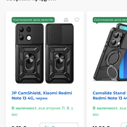
Съотношение цена–качество
Съотношение цена–кач
JP CamShield, Xiaomi Redmi
Camslide Stand 
Note 13 4G, черен
Redmi Note 13 4
В наличност
,
във вторник 11. 8. у
В наличност
,
във 
вас
вас