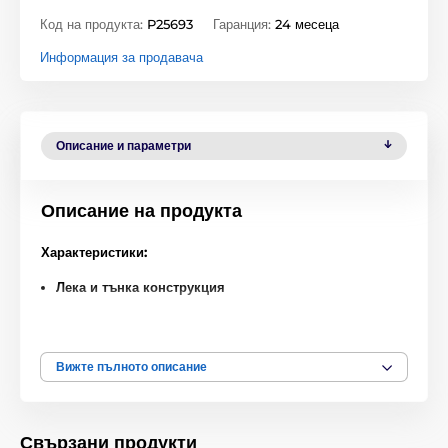
Код на продукта:
P25693
Гаранция:
24 месеца
Информация за продавача
Описание и параметри
Описание на продукта
Характеристики:
Лека и тънка конструкция
Основна защита срещу надраскване
Стилно чисто бяло изпълнение
Вижте пълното описание
Отличен избор за неизискани потребители на ниска
цена
Свързани продукти