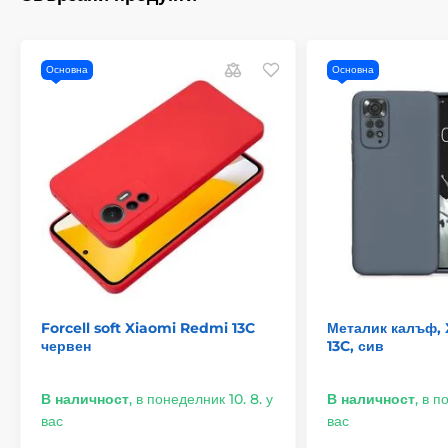
Основна
Основна
Forcell soft Xiaomi Redmi 13C
Металик калъф,
червен
13C, сив
В наличност
,
в понеделник 10. 8. у
В наличност
,
в п
вас
вас