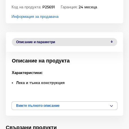
Код на продукта:
P25691
Гаранция:
24 месеца
Информация за продавача
Описание и параметри
Описание на продукта
Характеристики:
Лека и тънка конструкция
Основна защита срещу надраскване
Стилно чисто бяло изпълнение
Вижте пълното описание
Отличен избор за неизискани потребители на ниска
цена
Свързани продукти