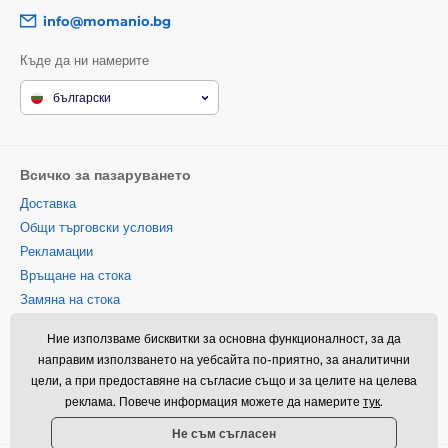
info@momanio.bg
Къде да ни намерите
български
Всичко за пазаруването
Доставка
Общи търговски условия
Рекламации
Връщане на стока
Замяна на стока
Политика за използване на
Ние използваме бисквитки за основна функционалност, за да
бисквитки
направим използването на уебсайта по-приятно, за аналитични
Информация за контакт
цели, а при предоставяне на съгласие също и за целите на целева
Информация за обработването
реклама. Повече информация можете да намерите
тук
.
на лични данни
Не съм съгласен