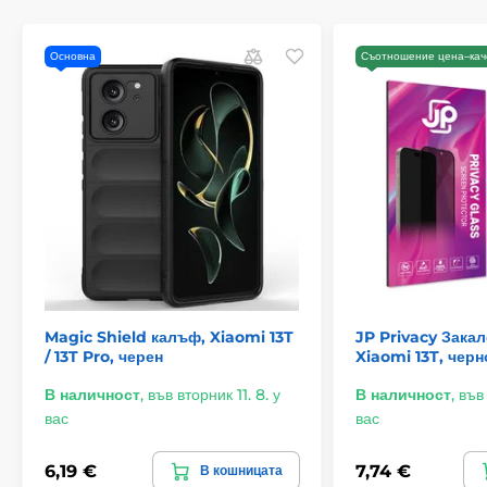
Основна
Съотношение цена–кач
Magic Shield калъф, Xiaomi 13T
JP Privacy Закал
/ 13T Pro, черен
Xiaomi 13T, черн
В наличност
,
във вторник 11. 8. у
В наличност
,
във 
вас
вас
6,19 €
7,74 €
В кошницата