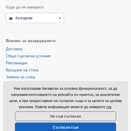
Къде да ни намерите
български
Всичко за пазаруването
Доставка
Общи търговски условия
Рекламации
Връщане на стока
Замяна на стока
Политика за използване на
Ние използваме бисквитки за основна функционалност, за да
бисквитки
направим използването на уебсайта по-приятно, за аналитични
Информация за контакт
цели, а при предоставяне на съгласие също и за целите на целева
Информация за обработването
реклама. Повече информация можете да намерите
тук
.
на лични данни
Не съм съгласен
Съгласен съм
© 2026 www.momanio.bg ⦁ Техническо решение
SIMPLIA.cz