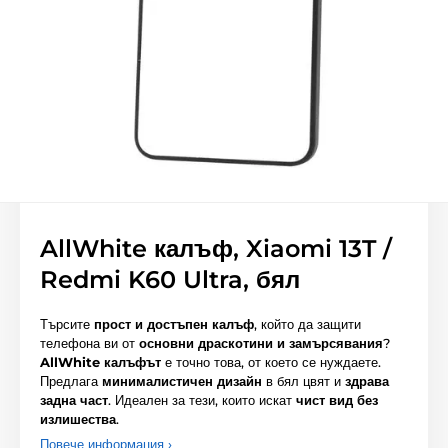
AllWhite калъф, Xiaomi 13T /
Redmi K60 Ultra, бял
Търсите
прост и достъпен калъф
, който да защити
телефона ви от
основни драскотини и замърсявания
?
AllWhite калъфът
е точно това, от което се нуждаете.
Предлага
минималистичен дизайн
в бял цвят и
здрава
задна част
. Идеален за тези, които искат
чист вид без
излишества
.
Повече информация ›