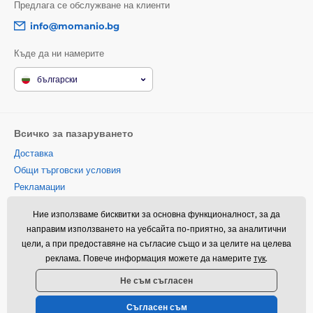
Предлага се обслужване на клиенти
info@momanio.bg
Къде да ни намерите
български
Всичко за пазаруването
Доставка
Общи търговски условия
Рекламации
Връщане на стока
Ние използваме бисквитки за основна функционалност, за да
Замяна на стока
направим използването на уебсайта по-приятно, за аналитични
Политика за използване на
цели, а при предоставяне на съгласие също и за целите на целева
бисквитки
реклама. Повече информация можете да намерите
тук
.
Информация за контакт
Не съм съгласен
Информация за обработването
на лични данни
Съгласен съм