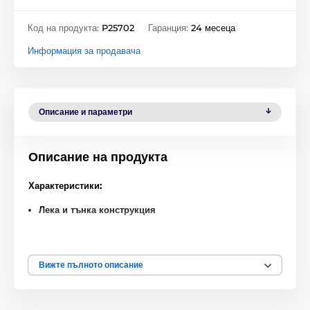
Код на продукта:
P25702
Гаранция:
24 месеца
Информация за продавача
Описание и параметри
Описание на продукта
Характеристики:
Лека и тънка конструкция
Основна защита срещу надраскване
Стилно чисто бяло изпълнение
Вижте пълното описание
Отличен избор за неизискани потребители на ниска
цена