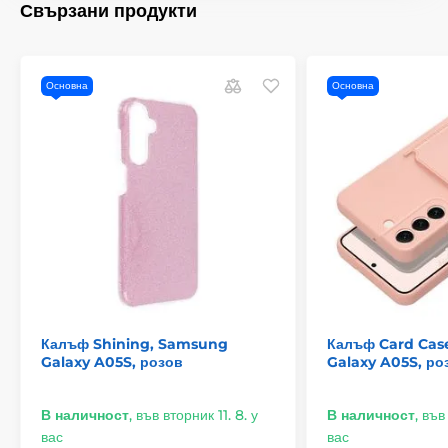
Свързани продукти
Основна
Основна
Калъф Shining, Samsung
Калъф Card Cas
Galaxy A05S, розов
Galaxy A05S, ро
В наличност
,
във вторник 11. 8. у
В наличност
,
във 
вас
вас