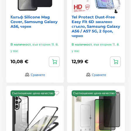
Калъф Silicone Mag
Tel Protect Dust-Free
Cover, Samsung Galaxy
Easy Fit 6D закалено
A56, черен
стъкло, Samsung Galaxy
A56 / A57 5G, 2 броя,
черно
В наличност
,
във вторник 11. 8.
В наличност
,
във вторник 11. 8.
у вас
у вас
10,08 €
12,99 €
Сравнете
Сравнете
Съотношение цена–качество
Съотношение цена–качество