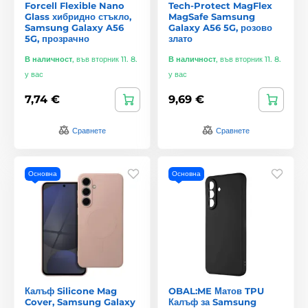
Forcell Flexible Nano
Tech-Protect MagFlex
Glass хибридно стъкло,
MagSafe Samsung
Samsung Galaxy A56
Galaxy A56 5G, розово
5G, прозрачно
злато
В наличност
,
във вторник 11. 8.
В наличност
,
във вторник 11. 8.
у вас
у вас
7,74 €
9,69 €
Сравнете
Сравнете
Основна
Основна
Калъф Silicone Mag
OBAL:ME Матов TPU
Cover, Samsung Galaxy
Калъф за Samsung