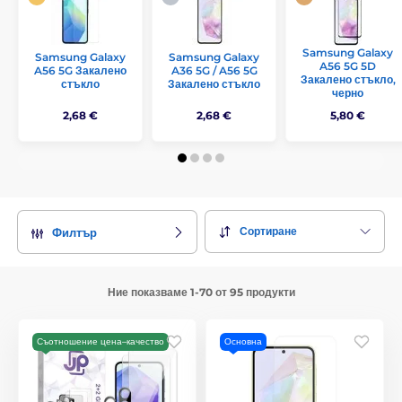
Samsung Galaxy
Samsung Galaxy
Samsung Galaxy
A56 5G 5D
A56 5G Закалено
A36 5G / A56 5G
Закалено стъкло,
стъкло
Закалено стъкло
черно
2,68 €
2,68 €
5,80 €
Сортиране
Филтър
Ние показваме 1-70 от 95 продукти
Съотношение цена–качество
Основна