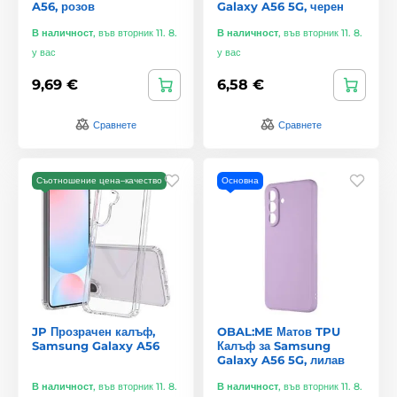
A56, розов
Galaxy A56 5G, черен
В наличност
,
във вторник 11. 8.
В наличност
,
във вторник 11. 8.
у вас
у вас
9,69 €
6,58 €
Сравнете
Сравнете
Съотношение цена–качество
Основна
JP Прозрачен калъф,
OBAL:ME Матов TPU
Samsung Galaxy A56
Калъф за Samsung
Galaxy A56 5G, лилав
В наличност
,
във вторник 11. 8.
В наличност
,
във вторник 11. 8.