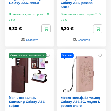
Galaxy A56, синьо
Galaxy A56, розово
злато
В наличност
,
във вторник 11. 8.
В наличност
,
във вторник 11. 8.
у вас
у вас
9,30 €
9,30 €
Сравнете
Сравнете
Съотношение цена–качество
Основна
Магнитен калъф,
Mezzo калъф, Samsung
Samsung Galaxy A56,
Galaxy A56 5G, модел 1,
кафяв
розово злато