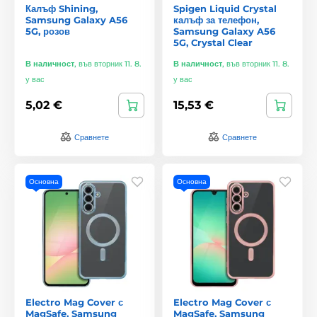
Калъф Shining,
Spigen Liquid Crystal
Samsung Galaxy A56
калъф за телефон,
5G, розов
Samsung Galaxy A56
5G, Crystal Clear
В наличност
,
във вторник 11. 8.
В наличност
,
във вторник 11. 8.
у вас
у вас
5,02 €
15,53 €
Сравнете
Сравнете
Основна
Основна
Electro Mag Cover с
Electro Mag Cover с
MagSafe, Samsung
MagSafe, Samsung