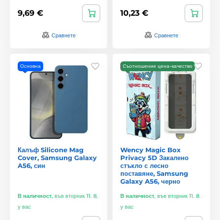
9,69 €
10,23 €
Сравнете
Сравнете
Основна
Съотношение цена–качество
Калъф Silicone Mag
Wency Magic Box
Cover, Samsung Galaxy
Privacy 5D Закалено
A56, син
стъкло с лесно
поставяне, Samsung
Galaxy A56, черно
В наличност
,
във вторник 11. 8.
В наличност
,
във вторник 11. 8.
у вас
у вас