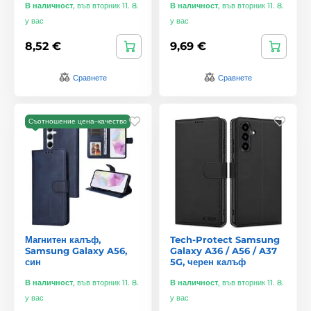
В наличност
,
във вторник 11. 8.
В наличност
,
във вторник 11. 8.
у вас
у вас
8,52 €
9,69 €
Сравнете
Сравнете
Съотношение цена–качество
Магнитен калъф,
Tech-Protect Samsung
Samsung Galaxy A56,
Galaxy A36 / A56 / A37
син
5G, черен калъф
В наличност
,
във вторник 11. 8.
В наличност
,
във вторник 11. 8.
у вас
у вас