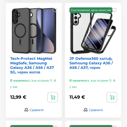
Съотношение цена–качество
Tech-Protect MagMat
JP Defense360 калъф,
MagSafe, Samsung
Samsung Galaxy A36 /
Galaxy A36 / A56 / A37
A56 / A37, черен
5G, черен матов
В наличност
,
във вторник 11. 8.
В наличност
,
във вторник 11. 8.
у вас
у вас
12,99 €
11,49 €
Сравнете
Сравнете