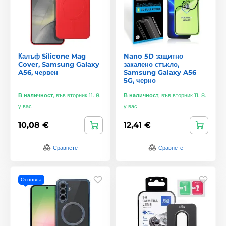
Калъф Silicone Mag
Nano 5D защитно
Cover, Samsung Galaxy
закалено стъкло,
A56, червен
Samsung Galaxy A56
5G, черно
В наличност
,
във вторник 11. 8.
В наличност
,
във вторник 11. 8.
у вас
у вас
10,08 €
12,41 €
Сравнете
Сравнете
Основна