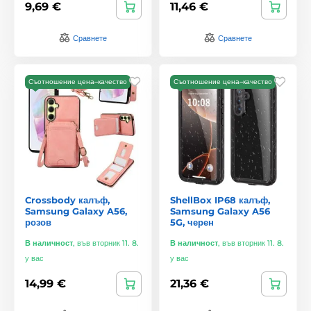
9,69 €
11,46 €
Сравнете
Сравнете
Съотношение цена–качество
Съотношение цена–качество
Crossbody калъф,
ShellBox IP68 калъф,
Samsung Galaxy A56,
Samsung Galaxy A56
розов
5G, черен
В наличност
,
във вторник 11. 8.
В наличност
,
във вторник 11. 8.
у вас
у вас
14,99 €
21,36 €