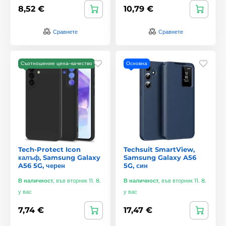
8,52 €
10,79 €
Сравнете
Сравнете
Съотношение цена–качество
Основна
Tech-Protect Icon
Techsuit SmartView,
калъф, Samsung Galaxy
Samsung Galaxy A56
A56 5G, черен
5G, син
В наличност
,
във вторник 11. 8.
В наличност
,
във вторник 11. 8.
у вас
у вас
7,74 €
17,47 €