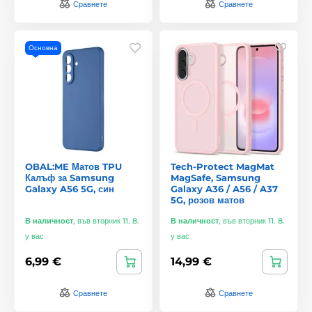
Сравнете
Сравнете
Основна
OBAL:ME Матов TPU
Tech-Protect MagMat
Калъф за Samsung
MagSafe, Samsung
Galaxy A56 5G, син
Galaxy A36 / A56 / A37
5G, розов матов
В наличност
,
във вторник 11. 8.
В наличност
,
във вторник 11. 8.
у вас
у вас
6,99 €
14,99 €
Сравнете
Сравнете