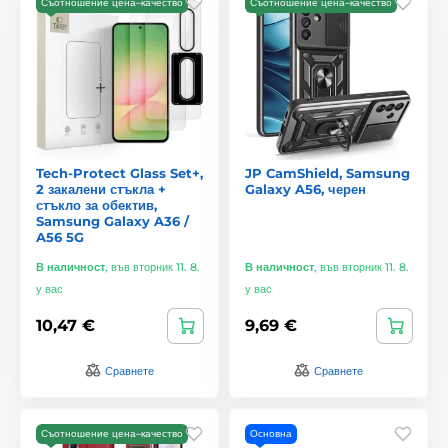
Съотношение цена–качество
Съотношение цена–качество
Tech-Protect Glass Set+,
JP CamShield, Samsung
2 закалени стъкла +
Galaxy A56, черен
стъкло за обектив,
Samsung Galaxy A36 /
A56 5G
В наличност
,
във вторник 11. 8.
В наличност
,
във вторник 11. 8.
у вас
у вас
10,47 €
9,69 €
Сравнете
Сравнете
Съотношение цена–качество
Основна