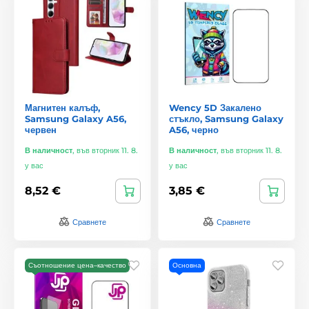
Магнитен калъф,
Wency 5D Закалено
Samsung Galaxy A56,
стъкло, Samsung Galaxy
червен
A56, черно
В наличност
,
във вторник 11. 8.
В наличност
,
във вторник 11. 8.
у вас
у вас
8,52 €
3,85 €
Сравнете
Сравнете
Съотношение цена–качество
Основна