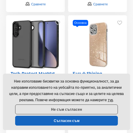
Сравнете
Сравнете
Основна
Tech-Protect MagMat,
Калъф Shining,
Samsung Galaxy A36 /
Samsung Galaxy A56
Ние използваме бисквитки за основна функционалност, за да
A56 / A37 5G, матово
5G, златист
черен
направим използването на уебсайта по-приятно, за аналитични
цели, а при предоставяне на съгласие също и за целите на целева
В наличност
,
във вторник 11. 8.
В наличност
,
във вторник 11. 8.
реклама. Повече информация можете да намерите
тук
.
у вас
у вас
Не съм съгласен
10,49 €
5,02 €
Съгласен съм
Сравнете
Сравнете