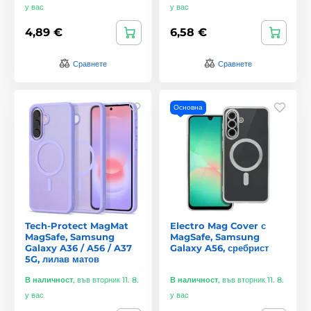
у вас
у вас
4,89 €
6,58 €
Сравнете
Сравнете
Основна
Tech-Protect MagMat
Electro Mag Cover с
MagSafe, Samsung
MagSafe, Samsung
Galaxy A36 / A56 / A37
Galaxy A56, сребрист
5G, лилав матов
В наличност
,
във вторник 11. 8.
В наличност
,
във вторник 11. 8.
у вас
у вас