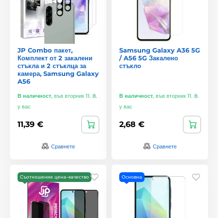
JP Combo пакет,
Samsung Galaxy A36 5G
Комплект от 2 закалени
/ A56 5G Закалено
стъкла и 2 стъклца за
стъкло
камера, Samsung Galaxy
A56
В наличност
,
във вторник 11. 8.
В наличност
,
във вторник 11. 8.
у вас
у вас
11,39 €
2,68 €
Сравнете
Сравнете
Съотношение цена–качество
Основна