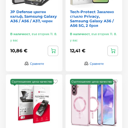
JP Defense цветен
Tech-Protect Закалено
калъф, Samsung Galaxy
стъкло Privacy,
A36 / A56 / A37, черен
Samsung Galaxy A36 /
A56 5G, 2 броя
В наличност
,
във вторник 11. 8.
В наличност
,
във вторник 11. 8.
у вас
у вас
10,86 €
12,41 €
Сравнете
Сравнете
Съотношение цена–качество
Съотношение цена–качество