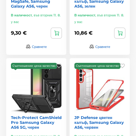
MagSafe, Samsung
калъф, Samsung Galaxy
Galaxy A56, черен
A56, зелен
В наличност
,
във вторник 11. 8.
В наличност
,
във вторник 11. 8.
у вас
у вас
9,30 €
10,86 €
Сравнете
Сравнете
Съотношение цена–качество
Съотношение цена–качество
Tech-Protect CamShield
JP Defense цветен
Pro Samsung Galaxy
калъф, Samsung Galaxy
A56 5G, черен
A56, червен