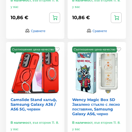
В наличност
,
във вторник 11. 8.
В наличност
,
във вторник 11. 8.
у вас
у вас
10,86 €
10,86 €
Сравнете
Сравнете
Съотношение цена–качество
Съотношение цена–качество
Camslide Stand калъф,
Wency Magic Box 5D
Samsung Galaxy A36 /
Закалено стъкло с лесно
A56 5G, червен
поставяне, Samsung
Galaxy A56, черно
В наличност
,
във вторник 11. 8.
В наличност
,
във вторник 11. 8.
у вас
у вас