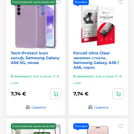
Съотношение цена–качество
Основна
Tech-Protect Icon
Forcell Ultra Clear
калъф, Samsung Galaxy
закалено стъкло,
A56 5G, лилав
Samsung Galaxy A36 /
A56, черно
В наличност
,
във вторник 11. 8.
В наличност
,
във вторник 11. 8.
у вас
у вас
7,74 €
7,74 €
Сравнете
Сравнете
Съотношение цена–качество
Основна