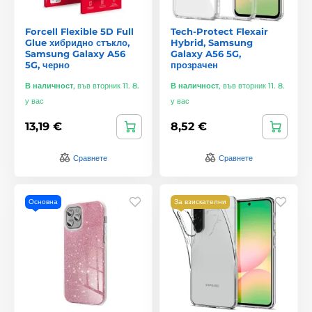
Forcell Flexible 5D Full
Tech-Protect Flexair
Glue хибридно стъкло,
Hybrid, Samsung
Samsung Galaxy A56
Galaxy A56 5G,
5G, черно
прозрачен
В наличност
,
във вторник 11. 8.
В наличност
,
във вторник 11. 8.
у вас
у вас
13,19 €
8,52 €
Сравнете
Сравнете
Основна
За взискателни