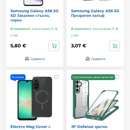
Samsung Galaxy A56 5G
Samsung Galaxy A56 5G
5D Закалено стъкло,
Прозрачен калъф
черно
В наличност
,
във вторник 11. 8.
В наличност
,
във вторник 11. 8.
у вас
у вас
5,80 €
3,07 €
Сравнете
Сравнете
Основна
Съотношение цена–качество
Electro Mag Cover с
JP Defense цветен