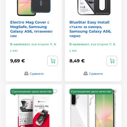
Electro Mag Cover с
BlueStar Easy Install
MagSafe, Samsung
стъкло за камера,
Galaxy A56, титаниево
Samsung Galaxy A56,
син
черно
В наличност
,
във вторник 11. 8.
В наличност
,
във вторник 11. 8.
у вас
у вас
9,69 €
8,49 €
Сравнете
Сравнете
Съотношение цена–качество
Съотношение цена–качество