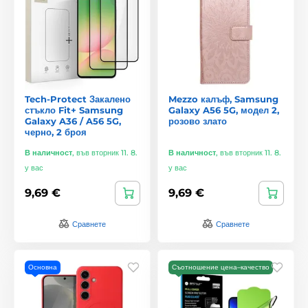
Tech-Protect Закалено
Mezzo калъф, Samsung
стъкло Fit+ Samsung
Galaxy A56 5G, модел 2,
Galaxy A36 / A56 5G,
розово злато
черно, 2 броя
В наличност
,
във вторник 11. 8.
В наличност
,
във вторник 11. 8.
у вас
у вас
9,69 €
9,69 €
Сравнете
Сравнете
Основна
Съотношение цена–качество