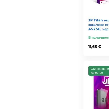
JP Titan е
закалено с
A53 5G, чер
В наличнос
11,63 €
Съотношени
качество