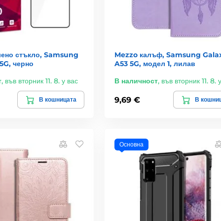
лено стъкло, Samsung
Mezzo калъф, Samsung Gala
5G, черно
A53 5G, модел 1, лилав
т
,
във вторник 11. 8. у вас
В наличност
,
във вторник 11. 8. 
9,69 €
В кошницата
В кошни
Основна