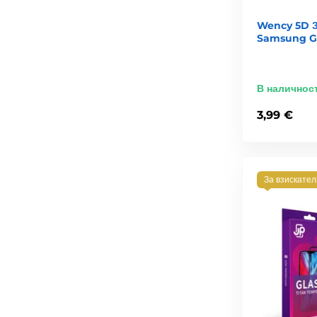
Wency 5D З
Samsung Ga
В наличнос
3,99 €
За взискате