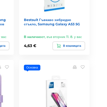
ung
Bestsuit Гъвкаво хибридно
зов
стъкло, Samsung Galaxy A53 5G
у вас
В наличност
,
във вторник 11. 8. у вас
4,63 €
цата
В кошницата
Основна