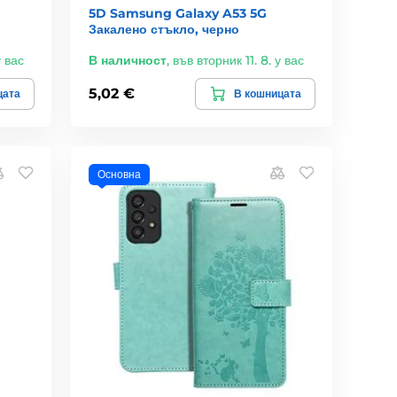
5D Samsung Galaxy A53 5G
Закалено стъкло, черно
у вас
В наличност
,
във вторник 11. 8. у вас
5,02 €
цата
В кошницата
Основна