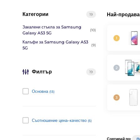
Категории
Най-продава
19
Закалени стъкла за Samsung
(10)
Galaxy A53 5G
Калъфи за Samsung Galaxy A53
(9)
5G
Филтър
19
Основна
(13)
Съотношение цена–качество
(5)
Сортирай по:
П