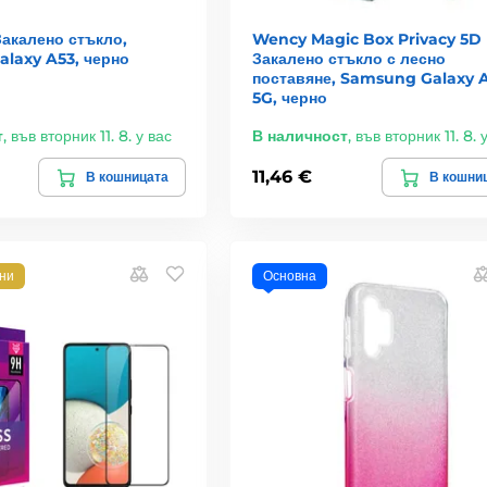
акалено стъкло,
Wency Magic Box Privacy 5D
laxy A53, черно
Закалено стъкло с лесно
поставяне, Samsung Galaxy 
5G, черно
т
,
във вторник 11. 8. у вас
В наличност
,
във вторник 11. 8. 
11,46 €
В кошницата
В кошни
лни
Основна