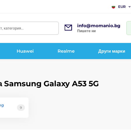
EUR
info@momanio.bg
, категория...
Пишете ни
Huawei
Realme
Други марки
за Samsung Galaxy A53 5G
ng
9