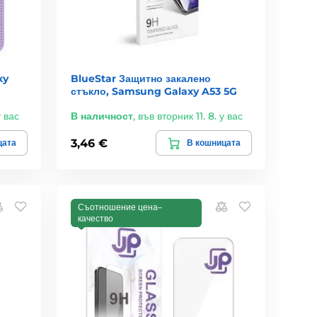
xy
BlueStar Защитно закалено
стъкло, Samsung Galaxy A53 5G
у вас
В наличност
,
във вторник 11. 8. у вас
3,46 €
цата
В кошницата
Съотношение цена–
качество