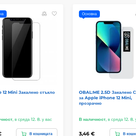
на
Основна
 12 Mini Закалено стъкло
OBAL:ME 2.5D Закалено 
за Apple iPhone 12 Mini,
прозрачно
ичност
,
в сряда 12. 8. у вас
В наличност
,
в сряда 12. 8. 
€
3,46 €
В кошницата
В кошн