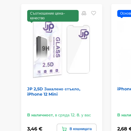
Съотношение цена–
Основ
качество
JP 2,5D Закалено стъкло,
iPhone
iPhone 12 Mini
В наличност
,
в сряда 12. 8. у вас
В нал
3,46 €
2,68 
В кошницата