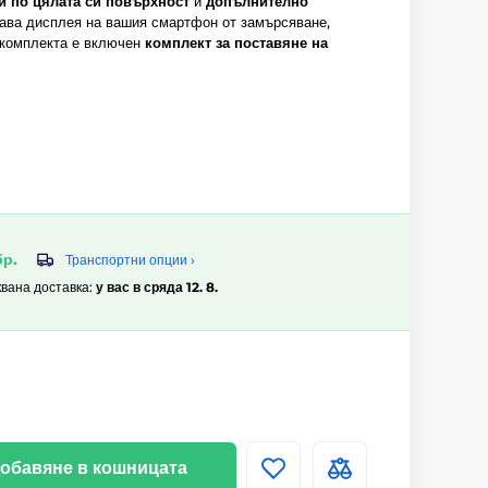
й по цялата си повърхност
и
допълнително
ава дисплея на вашия смартфон от замърсяване,
 комплекта е включен
комплект за поставяне на
бр.
Транспортни опции ›
квана доставка:
у вас в сряда 12. 8.
обавяне в кошницата