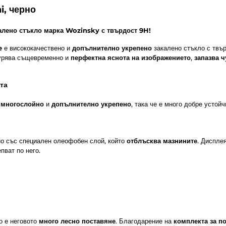
i, черно
алено стъкло марка Wozinsky с твърдост 9H!
e
е висококачествено и
допълнително укрепено
закалено стъкло с твъ
гурява същевременно и
перфектна яснота на изображението
,
запазва 
та
е
многослойно
и
допълнително укрепено
, така че е много добре устой
но със специален олеофобен слой, който
отблъсква мазнините
. Диспле
пват по него.
о е неговото
много лесно поставяне
. Благодарение на
комплекта за п