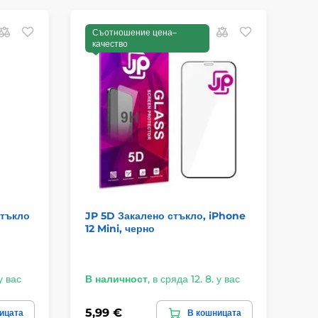
Съотношение цена–
С
качество
к
Стъкло
JP 5D Закалено стъкло, iPhone
JP
12 Mini, черно
ра
у вас
В наличност
,
в сряда 12. 8. у вас
В 
5,99 €
8,
ицата
В кошницата