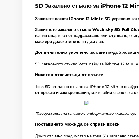
5D Закалено стъкло за iPhone 12 Min
Защитете вашия iPhone 12 Mini с 5D укрепено зак
Защитното закалено стъкло Wozinsky 5D Full Glu
вашия смартфон
от надраскване
или
счупване
, оси
маскира драскотините
на дисплея.
Допълнително укрепено за още по-добра защи
5D закаленото стъкло Wozinsky за iPhone 12 Mini 
Никакви отпечатъци от пръсти
Това 5D закалено стъкло за iPhone 12 Mini е снабде
от пръсти и замърсявания
, които обикновено се зале
*Изображенията са само с информативен характер.
Поставянето може да се справи всеки
Друго отлично предимство на това 5D закалено стъкл