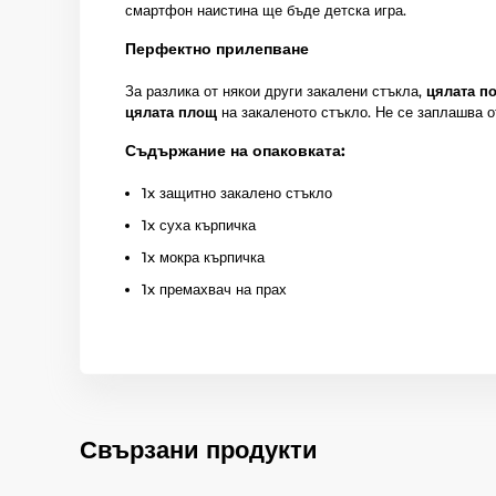
смартфон наистина ще бъде детска игра.
Перфектно прилепване
За разлика от някои други закалени стъкла,
цялата п
цялата площ
на закаленото стъкло. Не се заплашва о
Съдържание на опаковката:
1x защитно закалено стъкло
1x суха кърпичка
1x мокра кърпичка
1x премахвач на прах
Свързани продукти