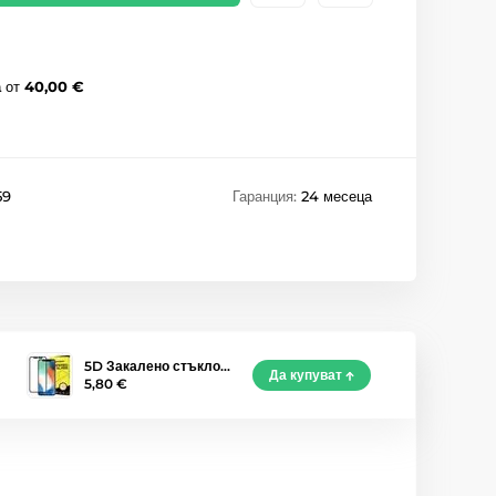
а
от
40,00 €
59
Гаранция:
24 месеца
5D Закалено стъкло…
Да купуват
5,80 €