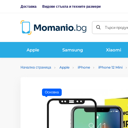
Доставка
Видове стъкла и техните размери
Търси продукт
Apple
Samsung
Xiaomi
Начална страница
Apple
iPhone
iPhone 12 Mini
Основна