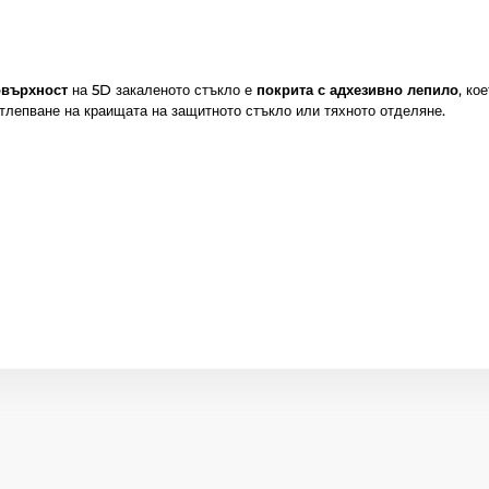
овърхност
на 5D закаленото стъкло е
покрита с адхезивно лепило
, ко
тлепване на краищата на защитното стъкло или тяхното отделяне.