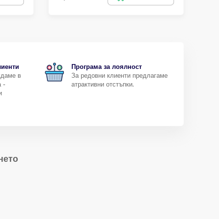
лиенти
Програма за лоялност
ждаме в
За редовни клиенти предлагаме
 -
атрактивни отстъпки.
и
нето