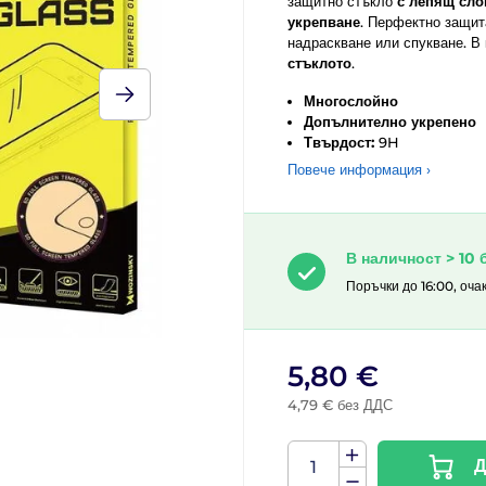
защитно стъкло
с лепящ сло
укрепване
. Перфектно защит
надраскване или спукване. В
стъклото
.
Многослойно
Допълнително укрепено
Твърдост:
9H
Повече информация ›
В наличност > 10 
Поръчки до 16:00, оча
5,80 €
4,79 € без ДДС
Д