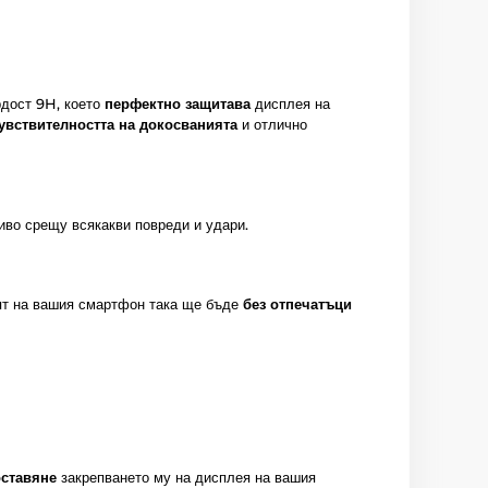
рдост 9H, което
перфектно защитава
дисплея на
чувствителността на докосванията
и отлично
чиво срещу всякакви повреди и удари.
ят на вашия смартфон така ще бъде
без отпечатъци
оставяне
закрепването му на дисплея на вашия