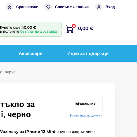
Сравняване
Списък с желания
Вход
0
Купете още
40,00 €
0,00 €
и получете
безплатна доставка
Аксесоари
Идеи за подаръци
ni, черно
стъкло за
i, черно
Вижте още продукти ›
Wozinsky за iPhone 12 Mini
е супер издръжливо