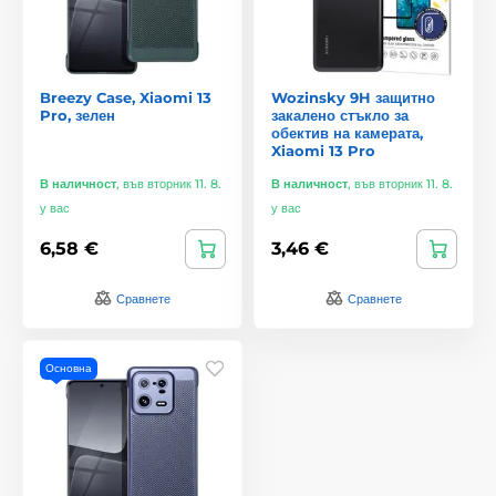
Breezy Case, Xiaomi 13
Wozinsky 9H защитно
Pro, зелен
закалено стъкло за
обектив на камерата,
Xiaomi 13 Pro
В наличност
,
във вторник 11. 8.
В наличност
,
във вторник 11. 8.
у вас
у вас
6,58 €
3,46 €
Сравнете
Сравнете
Основна